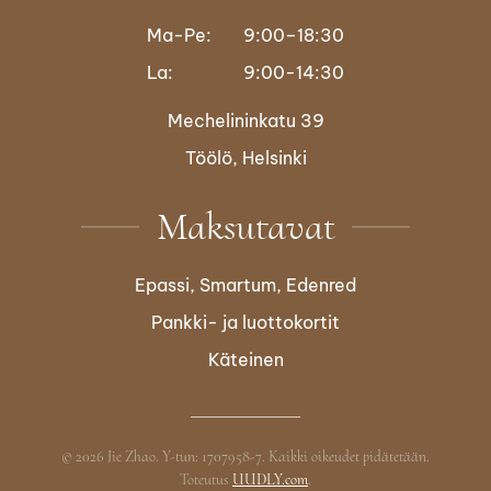
Ma-Pe:
9:00–18:30
La:
9:00-14:30
Mechelininkatu 39
Töölö, Helsinki
Maksutavat
Epassi, Smartum, Edenred
Pankki- ja luottokortit
Käteinen
©
2026
Jie Zhao. Y-tun: 1707958-7. Kaikki oikeudet pidätetään.
Toteutus
UUDLY.com
.