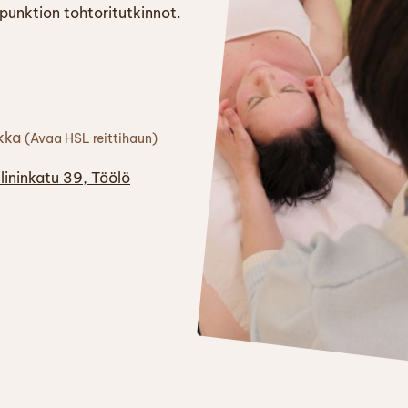
punktion tohtoritutkinnot.
ikka
(Avaa HSL reittihaun)
ininkatu 39, Töölö