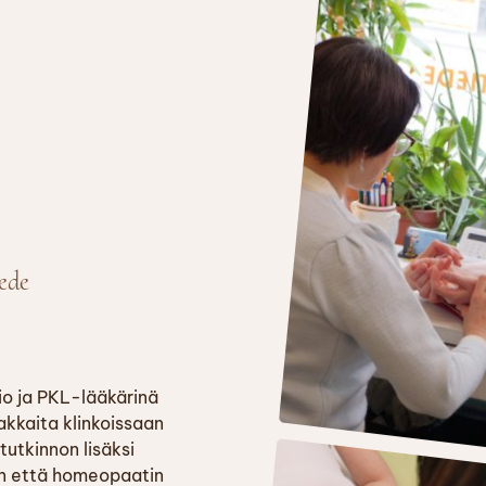
ede
io ja PKL-lääkärinä
akkaita klinkoissaan
tutkinnon lisäksi
an että homeopaatin