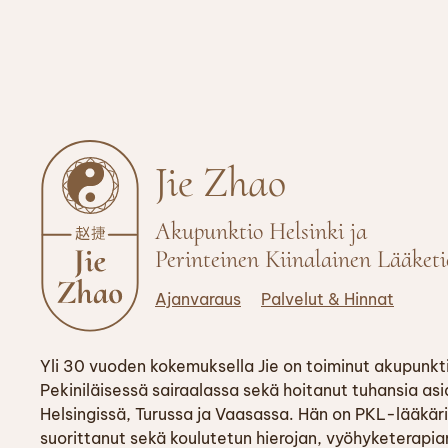
Jie Zhao
Akupunktio Helsinki ja
Perinteinen Kiina­lainen Lääketi
Ajanvaraus
Palvelut & Hinnat
Yli 30 vuoden kokemuksella Jie on toiminut akupunkt
Pekiniläisessä sairaalassa sekä hoitanut tuhansia asi
Helsingissä, Turussa ja Vaasassa. Hän on PKL-lääkäri
suorittanut sekä koulutetun hierojan, vyöhyketerapi